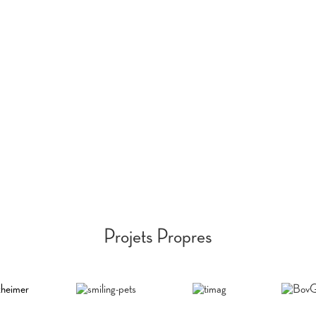
6
14,188
+
de entier
heures de constructionset
ans plus dep
mentenance de software
co
Projets Propres