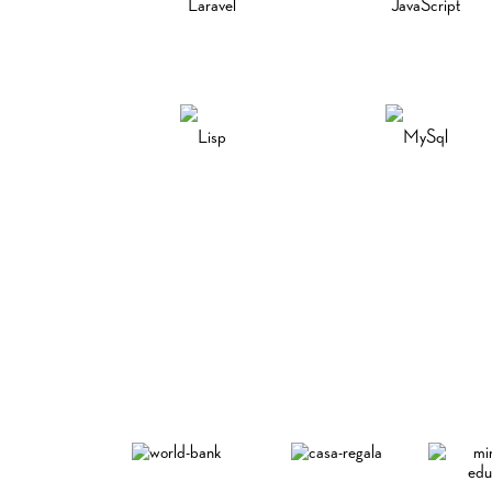
Laravel
JavaScript
Lisp
MySql