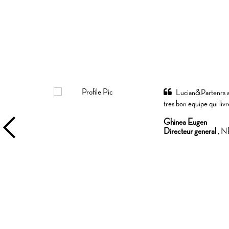
omaine de ITI &C
Lucian&Partenrs a e
 chaque brief
tres bon equipe qui liv
ous ecoutes et
Ghinea Eugen
Directeur general
, 
Allons nous parlons